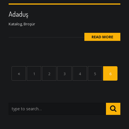
Adaduş
Katalog, Broşür
READ MORE
1
2
3
4
5
6