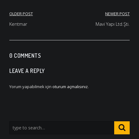
Yazı
OLDER POST
NEWER POST
gezinmesi
Kentmar
Mavi Yapı Ltd.Şti.
0 COMMENTS
LEAVE A REPLY
Yorum yapabilmek için
oturum açmalısınız
.