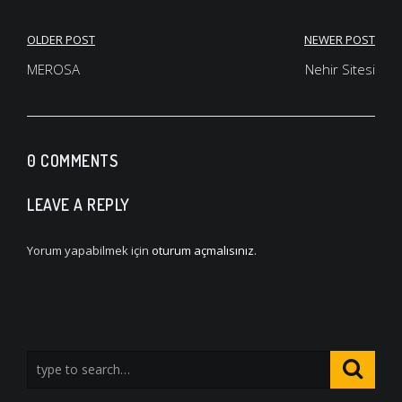
Yazı
OLDER POST
NEWER POST
gezinmesi
MEROSA
Nehir Sitesi
0 COMMENTS
LEAVE A REPLY
Yorum yapabilmek için
oturum açmalısınız
.